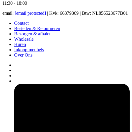
11:30 - 18:00
email:
[email protected]
| Kvk: 66379369 | Btw: NL856523677B01
Contact
Bestellen & Retourneren
Bezorgen & afhalen
Wholesale
Huren
Inkoop meubels
Over Ons
pers