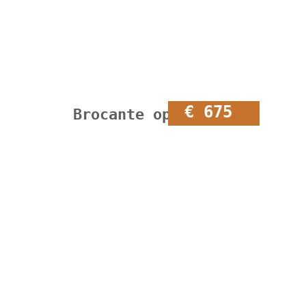
€ 675
Brocante open kast