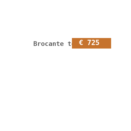
€ 725
Brocante toonbank