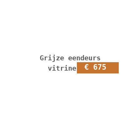
Grijze eendeurs
€ 675
vitrinekast