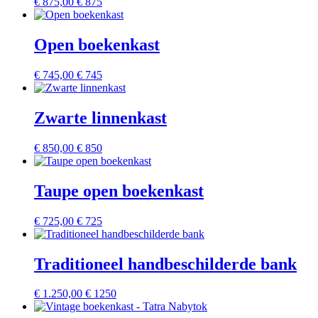
€
875,00
€ 875
Open boekenkast
€
745,00
€ 745
Zwarte linnenkast
€
850,00
€ 850
Taupe open boekenkast
€
725,00
€ 725
Traditioneel handbeschilderde bank
€
1.250,00
€ 1250