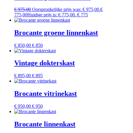
€
975,00
Oorspronkelijke prijs was: € 975,00.
€
775,00
Huidige prijs is: € 775,00.
€ 775
Brocante groene linnenkast
€
850,00
€ 850
Vintage dokterskast
€
895,00
€ 895
Brocante vitrinekast
€
950,00
€ 950
Brocante linnenkast