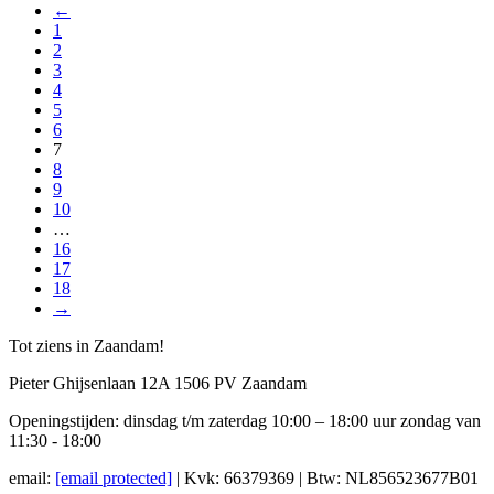
←
1
2
3
4
5
6
7
8
9
10
…
16
17
18
→
Tot ziens in Zaandam!
Pieter Ghijsenlaan 12A 1506 PV Zaandam
Openingstijden: dinsdag t/m zaterdag 10:00 – 18:00 uur zondag van
11:30 - 18:00
email:
[email protected]
| Kvk: 66379369 | Btw: NL856523677B01