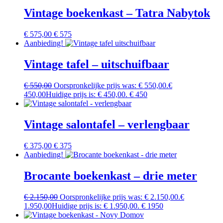
Vintage boekenkast – Tatra Nabytok
€
575,00
€ 575
Aanbieding!
Vintage tafel – uitschuifbaar
€
550,00
Oorspronkelijke prijs was: € 550,00.
€
450,00
Huidige prijs is: € 450,00.
€ 450
Vintage salontafel – verlengbaar
€
375,00
€ 375
Aanbieding!
Brocante boekenkast – drie meter
€
2.150,00
Oorspronkelijke prijs was: € 2.150,00.
€
1.950,00
Huidige prijs is: € 1.950,00.
€ 1950