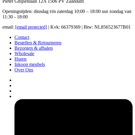
Pieter Ghijsenlaan 12A 1506 PV Zaandam
Openingstijden: dinsdag t/m zaterdag 10:00 – 18:00 uur zondag van
11:30 - 18:00
email:
[email protected]
| Kvk: 66379369 | Btw: NL856523677B01
Contact
Bestellen & Retourneren
Bezorgen & afhalen
Wholesale
Huren
Inkoop meubels
Over Ons
pers