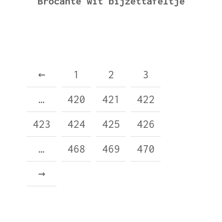
Brocante wit bijzettafeltje
←
1
2
3
…
420
421
422
423
424
425
426
…
468
469
470
→