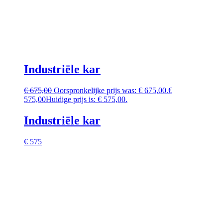
Industriële kar
€
675,00
Oorspronkelijke prijs was: € 675,00.
€
575,00
Huidige prijs is: € 575,00.
Industriële kar
€ 575