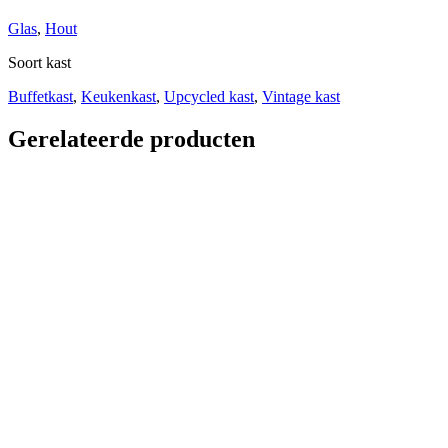
Glas
,
Hout
Soort kast
Buffetkast
,
Keukenkast
,
Upcycled kast
,
Vintage kast
Gerelateerde producten