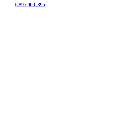
€
895,00
€ 895