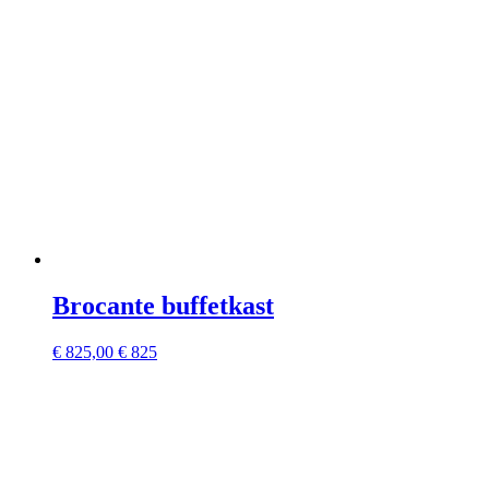
Brocante buffetkast
€
825,00
€ 825