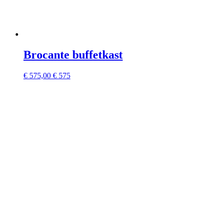
Brocante buffetkast
€
575,00
€ 575