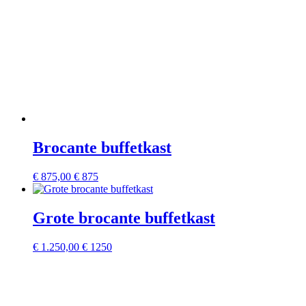
Brocante buffetkast
€
875,00
€ 875
Grote brocante buffetkast
€
1.250,00
€ 1250