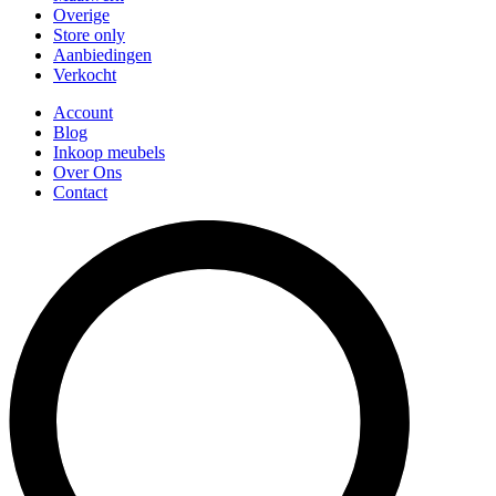
Overige
Store only
Aanbiedingen
Verkocht
Account
Blog
Inkoop meubels
Over Ons
Contact