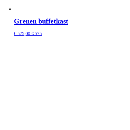
Grenen buffetkast
€
575,00
€ 575