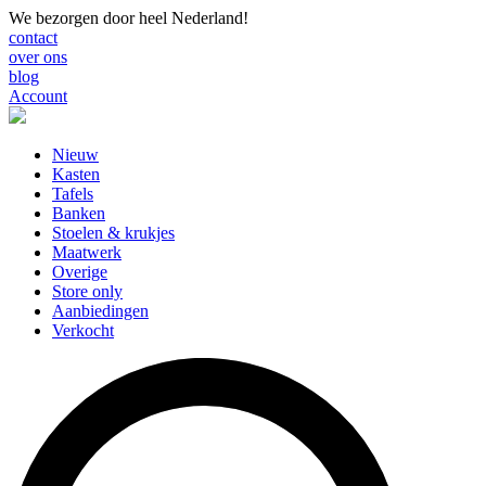
We bezorgen door heel Nederland!
contact
over ons
blog
Account
Nieuw
Kasten
Tafels
Banken
Stoelen & krukjes
Maatwerk
Overige
Store only
Aanbiedingen
Verkocht