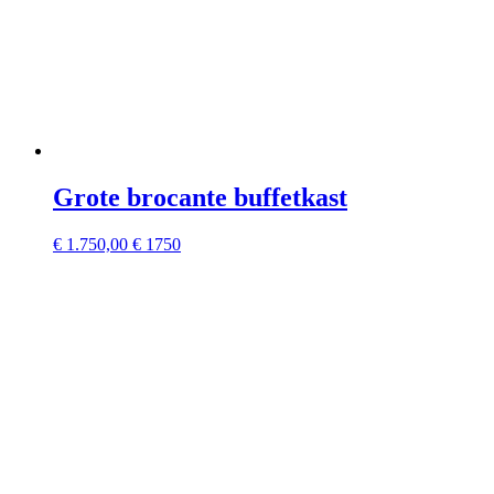
Grote brocante buffetkast
€
1.750,00
€ 1750