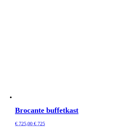
Brocante buffetkast
€
725,00
€ 725