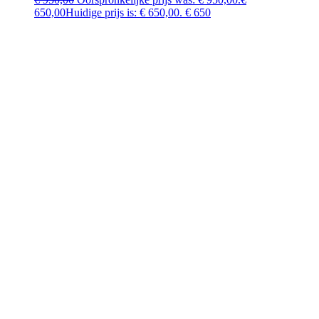
650,00
Huidige prijs is: € 650,00.
€ 650