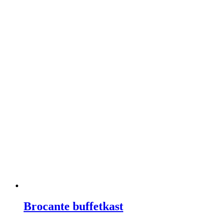
Brocante buffetkast