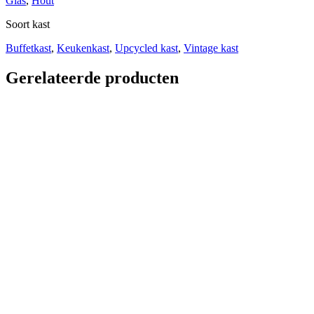
Glas
,
Hout
Soort kast
Buffetkast
,
Keukenkast
,
Upcycled kast
,
Vintage kast
Gerelateerde producten