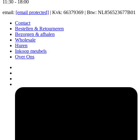
11:30 - 18:00
email:
[email protected]
| Kvk: 66379369 | Btw: NL856523677B01
Contact
Bestellen & Retourneren
Bezorgen & afhalen
Wholesale
Huren
Inkoop meubels
Over Ons
pers