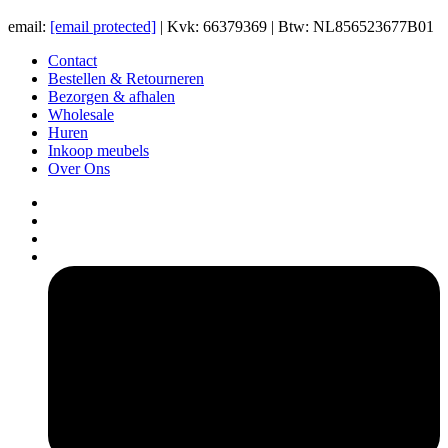
email:
[email protected]
| Kvk: 66379369 | Btw: NL856523677B01
Contact
Bestellen & Retourneren
Bezorgen & afhalen
Wholesale
Huren
Inkoop meubels
Over Ons
pers