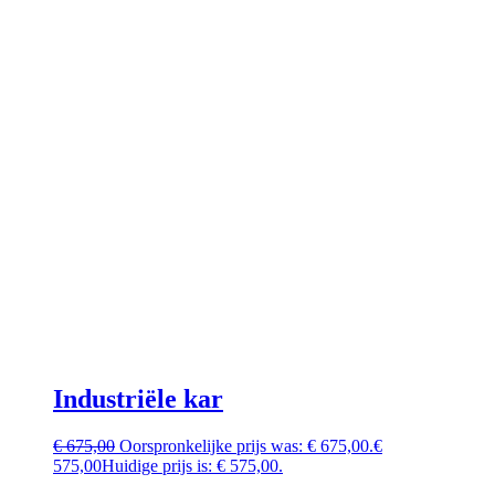
Industriële kar
€
675,00
Oorspronkelijke prijs was: € 675,00.
€
575,00
Huidige prijs is: € 575,00.