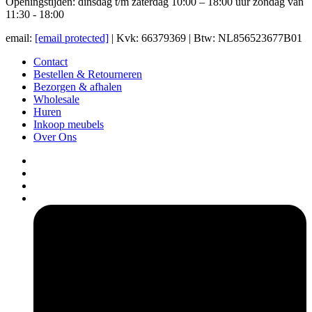
Openingstijden: dinsdag t/m zaterdag 10:00 – 18:00 uur zondag van
11:30 - 18:00
email:
[email protected]
| Kvk: 66379369 | Btw: NL856523677B01
Contact
Bestellen & Retourneren
Bezorgen & afhalen
Wholesale
Huren
Inkoop meubels
Over Ons
pers