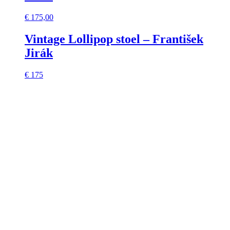
€
175,00
Vintage Lollipop stoel – František
Jirák
€ 175