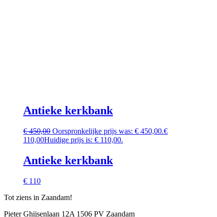
Antieke kerkbank
€
450,00
Oorspronkelijke prijs was: € 450,00.
€
110,00
Huidige prijs is: € 110,00.
Antieke kerkbank
€ 110
Tot ziens in Zaandam!
Pieter Ghijsenlaan 12A 1506 PV Zaandam