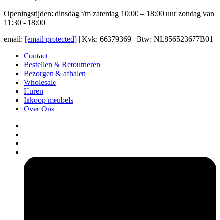
Openingstijden: dinsdag t/m zaterdag 10:00 – 18:00 uur zondag van
11:30 - 18:00
email:
[email protected]
| Kvk: 66379369 | Btw: NL856523677B01
Contact
Bestellen & Retourneren
Bezorgen & afhalen
Wholesale
Huren
Inkoop meubels
Over Ons
pers