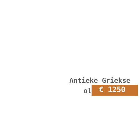
Antieke Griekse
€ 1250
olijfpot