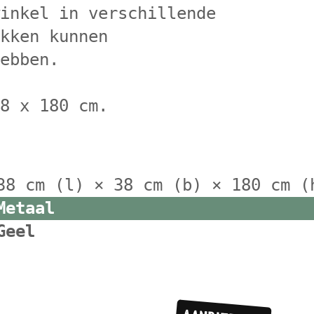
winkel in verschillende
okken kunnen
hebben.
38 x 180 cm.
38 cm (l) × 38 cm (b) × 180 cm (
Metaal
Geel