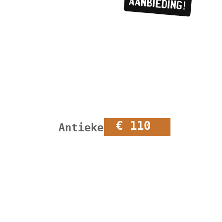
Aanbieding!
€ 110
Antieke kerkbank