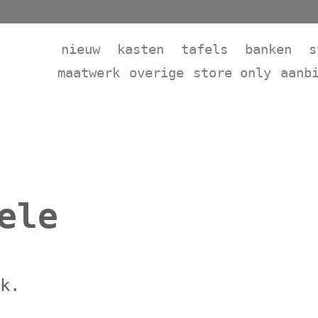
nieuw
kasten
tafels
banken
s
maatwerk
overige
store only
aanb
ele
ok.